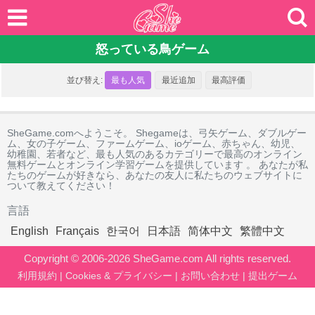
怒っている鳥ゲーム
並び替え:
最も人気
最近追加
最高評価
SheGame.comへようこそ。 Shegameは、弓矢ゲーム、ダブルゲー
ム、女の子ゲーム、ファームゲーム、ioゲーム、赤ちゃん、幼児、
幼稚園、若者など、最も人気のあるカテゴリーで最高のオンライン
無料ゲームとオンライン学習ゲームを提供しています 。 あなたが私
たちのゲームが好きなら、あなたの友人に私たちのウェブサイトに
ついて教えてください！
言語
English
Français
한국어
日本語
简体中文
繁體中文
Copyright © 2006-2026 SheGame.com All rights reserved.
利用規約
|
Cookies & プライバシー
|
お問い合わせ
|
提出ゲーム