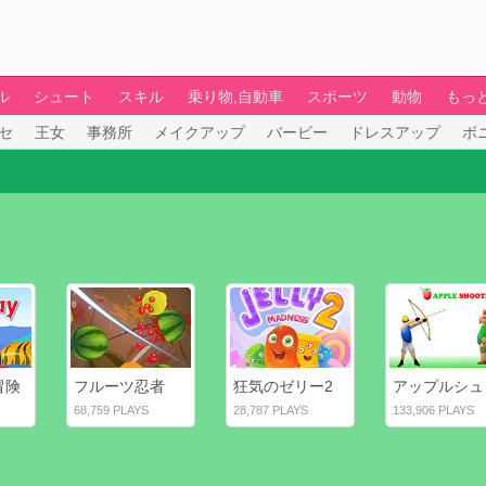
ル
シュート
スキル
乗り物,自動車
スポーツ
動物
もっ
セ
王女
事務所
メイクアップ
バービー
ドレスアップ
ボ
冒険
フルーツ忍者
狂気のゼリー2
ア
68,759 PLAYS
28,787 PLAYS
133,906 PLAYS