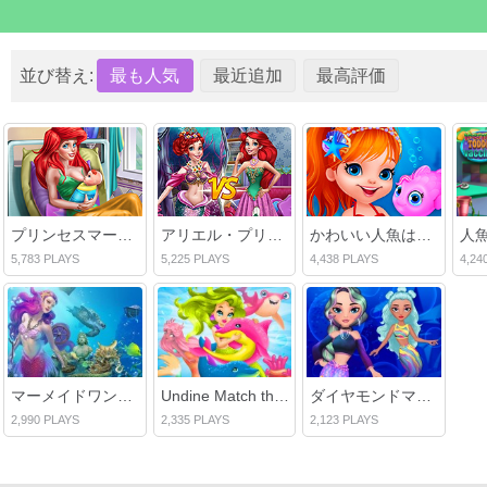
並び替え:
最も人気
最近追加
最高評価
プリンセスマーメイドママの誕生
アリエル・プリンセス対マーメイド
かわいい人魚はドレスアップ
人
5,783 PLAYS
5,225 PLAYS
4,438 PLAYS
4,24
マーメイドワンダーズ隠しオブジェクト
Undine Match the Pic
ダイヤモンドマーメイド
2,990 PLAYS
2,335 PLAYS
2,123 PLAYS