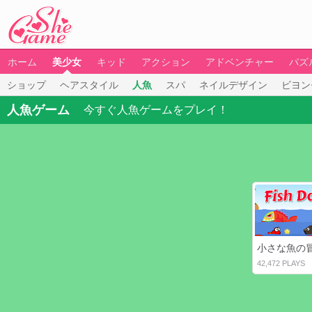
ホーム
美少女
キッド
アクション
アドベンチャー
パズ
ショップ
ヘアスタイル
人魚
スパ
ネイルデザイン
ビヨン
人魚ゲーム
今すぐ人魚ゲームをプレイ！
小さな魚の
42,472 PLAYS