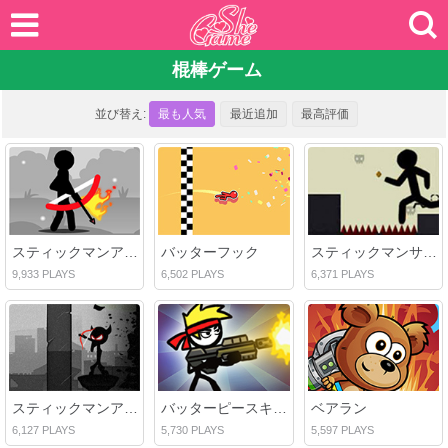
棍棒ゲーム
並び替え:
最も人気
最近追加
最高評価
スティックマンアーチャー2
バッターフック
スティックマンサバイバルチャレンジ
9,933 PLAYS
6,502 PLAYS
6,371 PLAYS
スティックマンアーチャー4
バッターピースキーパー
ベアラン
6,127 PLAYS
5,730 PLAYS
5,597 PLAYS