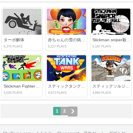
ターボ解体
赤ちゃんの雪の病気の日
Stickman sniper殺すためにタップ
5,375 PLAYS
5,227 PLAYS
5,187 PLAYS
Stickman Fighter：エピックバトルズ
スティックタンクウォーズ
スティックソルジャー
5,026 PLAYS
4,973 PLAYS
4,890 PLAYS
1
2