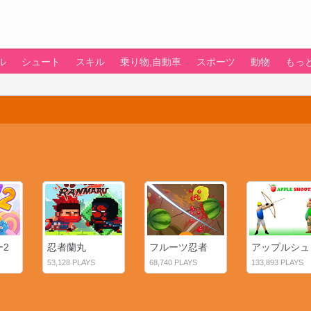
ル
シュート
スキル
乗り物,自動車
スポーツ
動物
もっ
ー2
忍者蘭丸
フルーツ忍者
ア
53,128 PLAYS
68,740 PLAYS
133,893 PLAYS