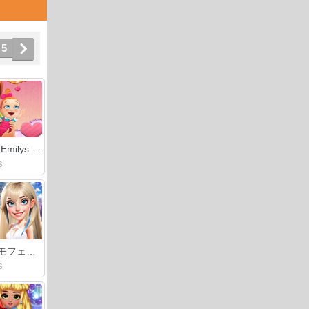
5
Delicious Emilys New Beginning Valentines Edition
S
冬のコスモフェスト
S