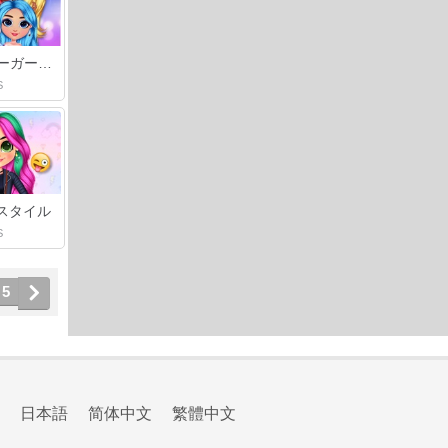
レインボーガールズナイファッション
S
末スタイル
S
5
日本語
简体中文
繁體中文