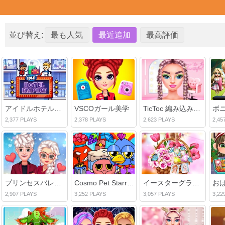
並び替え:
最も人気
最近追加
最高評価
アイドルホテルエンパイア
VSCOガール美学
TicToc 編み込みヘアスタイル
2,377 PLAYS
2,378 PLAYS
2,623 PLAYS
2,45
プリンセスバレンタインクラッシュ
Cosmo Pet Starry Care
イースターグランピング旅行
2,907 PLAYS
3,252 PLAYS
3,057 PLAYS
3,22