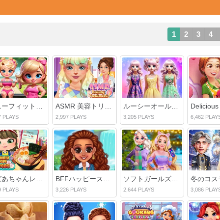
1
2
3
4
ボニーフィットネスフレンジー
ASMR 美容トリートメント
ルーシーオールシーズンファッションインスタ
7 PLAYS
2,997 PLAYS
3,205 PLAYS
6,462 PLAY
おばあちゃんレシピラーメン
BFFハッピースプリング
ソフトガールズ冬の美学
9 PLAYS
3,226 PLAYS
2,644 PLAYS
3,086 PLAY