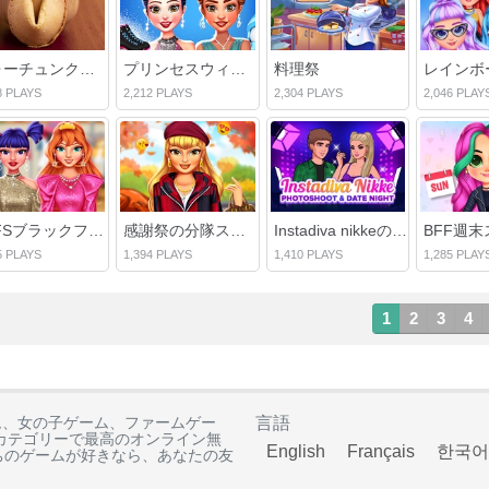
フォーチュンクッキー
プリンセスウィンターアイススケートの衣装
料理祭
8 PLAYS
2,212 PLAYS
2,304 PLAYS
2,046 PLAY
BFFSブラックフライデーコレクション
感謝祭の分隊スタイル
Instadiva nikkeの写真撮影とデートの夜
BFF週
5 PLAYS
1,394 PLAYS
1,410 PLAYS
1,285 PLAY
1
2
3
4
ゲーム、女の子ゲーム、ファームゲー
言語
カテゴリーで最高のオンライン無
English
Français
한국어
ちのゲームが好きなら、あなたの友