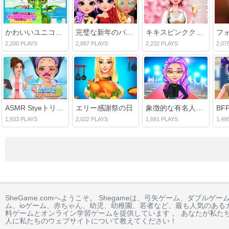
かわいいユニコーンとドラゴンのパズル
完璧な新年のパーティーの外観
キキスピンククリスマス
2,200 PLAYS
2,887 PLAYS
2,232 PLAYS
2,07
ASMR Styeトリートメント
エリー感謝祭の日
象徴的な有名人の外観
1,933 PLAYS
2,022 PLAYS
1,691 PLAYS
1,49
SheGame.comへようこそ。 Shegameは、弓矢ゲーム、ダブル
ム、ioゲーム、赤ちゃん、幼児、幼稚園、若者など、最も人気のある
料ゲームとオンライン学習ゲームを提供しています 。 あなたが私た
人に私たちのウェブサイトについて教えてください！