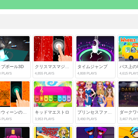
ップボール3D
クリスマスマジックタイル
タイムジャンプ
バス上の
8 PLAYS
4,855 PLAYS
4,808 PLAYS
4,615 PLAY
ハロウィーンの魔法のタイル
キッドマエストロ
プリンセスファッションミュージックフェスティバル
ダークワ
5 PLAYS
3,953 PLAYS
3,490 PLAYS
3,467 PLAY