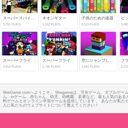
スーパースパイエージェント46
ネオンギター
子供のための楽器
3,251 PLAYS
3,162 PLAYS
3,113 PLAYS
3,08
スーパーフライデーナイトイカチャレンジ
スーパーフライデーナイトファンキンvsマインクラフト
空にジャンプし続ける
2,814 PLAYS
2,746 PLAYS
2,655 PLAYS
2,27
SheGame.comへようこそ。 Shegameは、弓矢ゲーム、ダブル
ム、ioゲーム、赤ちゃん、幼児、幼稚園、若者など、最も人気のある
料ゲームとオンライン学習ゲームを提供しています 。 あなたが私た
人に私たちのウェブサイトについて教えてください！