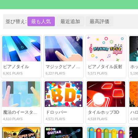
並び替え:
最も人気
最近追加
最高評価
ピアノタイル
マジックピアノタイル
ピアノタイル反射
ホ
6,901 PLAYS
6,227 PLAYS
5,571 PLAYS
5,19
魔法のイースタータイル
ドロッパー
タイルホップ3D
4,610 PLAYS
4,571 PLAYS
4,518 PLAYS
4,04