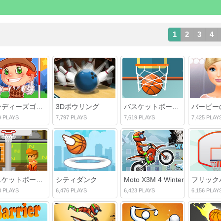
1
2
3
4
アンディーズゴルフ
3Dボウリング
バスケットボールFrvr
9 PLAYS
7,797 PLAYS
7,619 PLAYS
7,425 PLAY
バスケットボール伝説
シティダンク
Moto X3M 4 Winter
3 PLAYS
6,476 PLAYS
6,423 PLAYS
6,156 PLAY