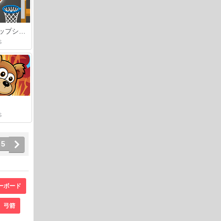
タップタップショット
S
S
5
ーボード
弓箭­