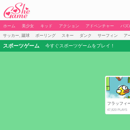
ホーム
美少女
キッド
アクション
アドベンチャー
パズ
サッカー, 蹴球
ボーリング
スキー
ダンク
サーフィン
ア
スポーツゲーム
今すぐスポーツゲームをプレイ！
47,820 PLAYS