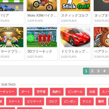
バリア
Moto X3Mバイクレースゲーム
スティックゴルフ
9 PLAYS
5,878 PLAYS
5,829 PLAYS
5,826 PLAY
ビリヤードブリッツチャレンジ
3Dフリーキック
ドリフトカップレーシング
ベアラン
3 PLAYS
5,627 PLAYS
5,625 PLAYS
5,590 PLAY
1
2
3
4
SUB TAGS
ーチェリー
ダート
空手道
魚釣り
ピンボール
水泳
スノ
闘
スケート
ビリヤード
ゴルフ
ピンポン
テニス
籠球