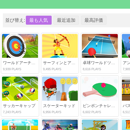
並び替え:
最も人気
最近追加
最高評価
ワールドアーチェリー選手権
サーフィンとアーチェリー
卓球ワールドツアー
9,939 PLAYS
9,495 PLAYS
8,616 PLAYS
7,90
サッカーキャップ
スケーターキッド
ピンポンチャレンジ
7,243 PLAYS
6,956 PLAYS
6,602 PLAYS
6,51