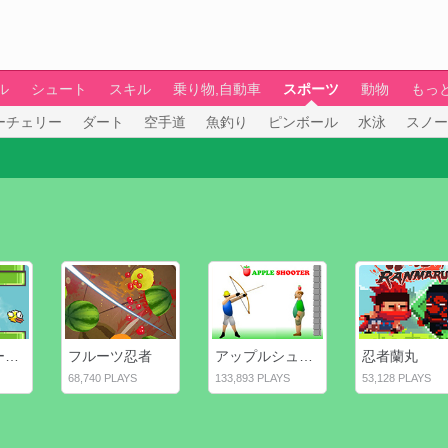
ル
シュート
スキル
乗り物,自動車
スポーツ
動物
もっ
ーチェリー
ダート
空手道
魚釣り
ピンボール
水泳
スノー
フラッフィーバード
フルーツ忍者
アップルシューティング
忍者蘭丸
68,740 PLAYS
133,893 PLAYS
53,128 PLAYS