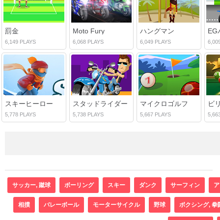
罰金
Moto Fury
ハングマン
EG
6,149 PLAYS
6,068 PLAYS
6,049 PLAYS
6,00
スキーヒーロー
スタッドライダー
マイクロゴルフ
5,778 PLAYS
5,738 PLAYS
5,667 PLAYS
5,66
サッカー, 蹴球
ボーリング
スキー
ダンク
サーフィン
ア
相撲
バレーボール
モーターサイクル
野球
ボクシング, 拳