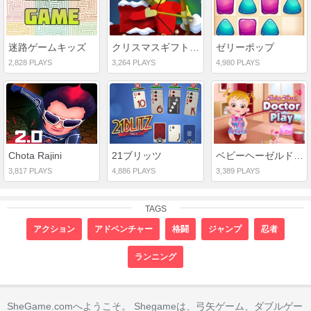
迷路ゲームキッズ
クリスマスギフト城防衛
ゼリーポップ
2,828 PLAYS
3,264 PLAYS
4,980 PLAYS
Chota Rajini
21ブリッツ
ベビーヘーゼルドクタープレイ
3,817 PLAYS
4,886 PLAYS
3,389 PLAYS
TAGS
アクション
アドベンチャー
格闘
ジャンプ
忍者
ランニング
SheGame.comへようこそ。 Shegameは、弓矢ゲーム、ダブルゲー