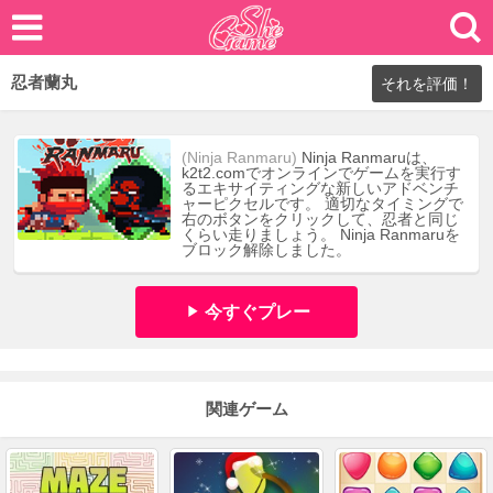
忍者蘭丸
それを評価！
(Ninja Ranmaru)
Ninja Ranmaruは、
k2t2.comでオンラインでゲームを実行す
るエキサイティングな新しいアドベンチ
ャーピクセルです。 適切なタイミングで
右のボタンをクリックして、忍者と同じ
くらい走りましょう。 Ninja Ranmaruを
ブロック解除しました。
今すぐプレー
関連ゲーム