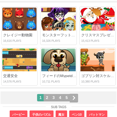
クレイジー動物園
モンスターフットドクター
クリスマスプレゼント
16,616 PLAYS
16,326 PLAYS
15,413 PLAYS
交通安全
フィードのMypetdog番号
ゴブリン対スケルトン
14,576 PLAYS
10,711 PLAYS
10,380 PLAYS
1
2
3
4
5
SUB TAGS
バービー
子供のパズル
魔女
ベン10
バットマン