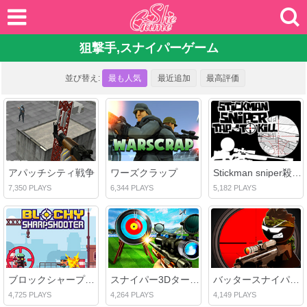
狙撃手,スナイパーゲーム
並び替え:
最も人気
最近追加
最高評価
アパッチシティ戦争
ワーズクラップ
Stickman sniper殺すためにタップ
7,350 PLAYS
6,344 PLAYS
5,182 PLAYS
ブロックシャープシュート
スナイパー3Dターゲット射撃
バッタースナイパー3
4,725 PLAYS
4,264 PLAYS
4,149 PLAYS