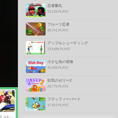
忍者蘭丸
53,128 PLAYS
フルーツ忍者
68,741 PLAYS
アップルシューティング
133,896 PLAYS
小さな魚の冒険
42,458 PLAYS
狂気のゼリー2
28,775 PLAYS
フラッフィーバード
47,822 PLAYS
3Dモトシミュレータ2