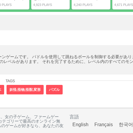
0 PLAYS
4,923 PLAYS
4,240 PLAYS
4,671 PLAYS
ーンゲームです。 パドルを使用して跳ねるボールを制御する必要があり
4のレベルがあります。 それを完了するために、レベル内のすべてのモ
TAGS
木
妖怪,怪物,怪獣,変形
パズル
ゲーム、女の子ゲーム、ファームゲー
言語
カテゴリーで最高のオンライン無
English
Français
한국어
ちのゲームが好きなら、あなたの友