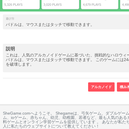
5,326 PLAYS
3,020 PLAYS
4,679 PLAYS
4,49
遊び方
パドルは、マウスまたはタッチで移動できます。
説明
これは、人気のアルカノイドゲームに基づいた、挑戦的なハロウィ
パドルは、マウスまたはタッチで移動できます。 このゲームには2
を破壊します。
アルカノイド
積み
SheGame.comへようこそ。 Shegameは、弓矢ゲーム、ダブル
ム、ioゲーム、赤ちゃん、幼児、幼稚園、若者など、最も人気のある
料ゲームとオンライン学習ゲームを提供しています 。 あなたが私た
人に私たちのウェブサイトについて教えてください！