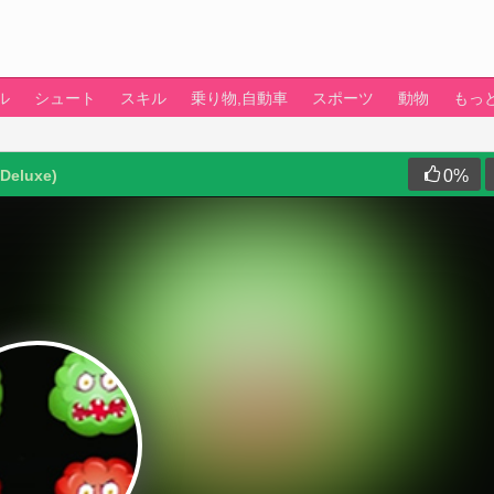
ル
シュート
スキル
乗り物,自動車
スポーツ
動物
もっ
 Deluxe)
0
%